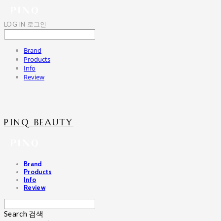
LOG IN
로그인
Brand
Products
Info
Review
PINQ BEAUTY
Brand
Products
Info
Review
Search
검색