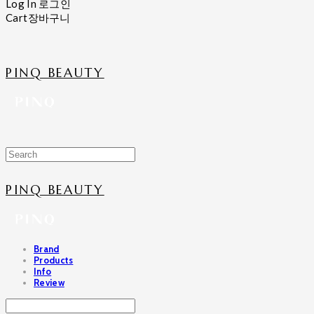
Log In
로그인
Cart
장바구니
PINQ BEAUTY
PINQ BEAUTY
Brand
Products
Info
Review